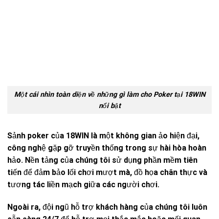
Một cái nhìn toàn diện về những gì làm cho Poker tại 18WIN
nổi bật
Sảnh
poker
của 18WIN là một không gian ảo hiện đại,
công nghệ gặp gỡ truyền thống trong sự hài hòa hoàn
hảo. Nền tảng của chúng tôi sử dụng phần mềm tiên
tiến để đảm bảo lối chơi mượt mà, đồ họa chân thực và
tương tác liền mạch giữa các người chơi.
Ngoài ra, đội ngũ hỗ trợ khách hàng của chúng tôi luôn