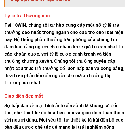
Tỷ lệ trả thưởng cao
Tại 18WIN, chúng tôi tự hào cung cấp một số tỷ lệ trả
thưởng cao nhất trong ngành cho các trò chơi bài hiện
nay. Hệ thống phần thưởng hào phóng của chúng tôi
đảm bảo rằng người chơi nhận được giá trị cao nhất từ
các khoản cược, với tỷ lệ cược cạnh tranh và tiền
thưởng thường xuyên. Chúng tôi thường xuyên cập
nhật cấu trúc trả thưởng để luôn hấp dẫn và công bằng,
dựa trên phản hồi của người chơi và xu hướng thị
trường mới nhất.
Giao diện đẹp mắt
Sự hấp dẫn về mặt hình ảnh của sảnh là không có đối
thủ, nhờ thiết kế đồ họa tiên tiến và giao diện thân thiện
với người dùng. Mọi yếu tố, từ thiết kế lá bài đến bố cục
bàn đều được chế tác để mang lại trải nghiệm sống