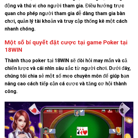
động và thú vị cho người tham gia. Điều hướng trực
quan cho phép người tham gia dễ dàng tham gia bàn
chơi, quản lý tài khoản và truy cập thống kê một cách
nhanh chóng.
Một số bí quyết đặt cược tại game Poker tại
18WIN
Thành thạo
poker
tại 18WIN sẽ đòi hỏi may mắn và cả
chiến lược và cái nhìn sâu sắc từ người chơi. Dưới đây,
chúng tôi chia sẻ một số mẹo chuyên môn để giúp bạn
nâng cao cách tiếp cận cá cược và tăng cơ hội thành
công.