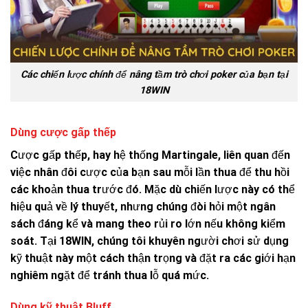
Các chiến lược chính để nâng tầm trò chơi poker của bạn tại
18WIN
Dùng cược gấp thếp
Cược gấp thếp, hay hệ thống Martingale, liên quan đến
việc nhân đôi cược của bạn sau mỗi lần thua để thu hồi
các khoản thua trước đó. Mặc dù chiến lược này có thể
hiệu quả về lý thuyết, nhưng chúng đòi hỏi một ngân
sách đáng kể và mang theo rủi ro lớn nếu không kiểm
soát. Tại 18WIN, chúng tôi khuyên người chơi sử dụng
kỹ thuật này một cách thận trọng và đặt ra các giới hạn
nghiêm ngặt để tránh thua lỗ quá mức.
Dùng kỹ thuật Bluff