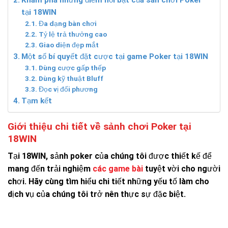
tại 18WIN
Đa dạng bàn chơi
Tỷ lệ trả thưởng cao
Giao diện đẹp mắt
Một số bí quyết đặt cược tại game Poker tại 18WIN
Dùng cược gấp thếp
Dùng kỹ thuật Bluff
Đọc vị đối phương
Tạm kết
Giới thiệu chi tiết về sảnh chơi Poker tại
18WIN
Tại 18WIN, sảnh
poker
của chúng tôi được thiết kế để
mang đến trải nghiệm
các game bài
tuyệt vời cho người
chơi. Hãy cùng tìm hiểu chi tiết những yếu tố làm cho
dịch vụ của chúng tôi trở nên thực sự đặc biệt.