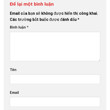
Để lại một bình luận
Email của bạn sẽ không được hiển thị công khai.
Các trường bắt buộc được đánh dấu
*
Bình luận
*
Tên
Email