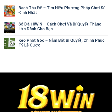
Bạch Thủ Đề – Tìm Hiểu Phương Pháp Chơi Số
Đỉnh Nhất
Số Đá 18WIN – Cách Chơi Và Bí Quyết Thắng
Lớn Dành Cho Bạn
Kèo Phạt Góc – Nắm Bắt Bí Quyết, Chinh Phục
Tỷ Lệ Cược