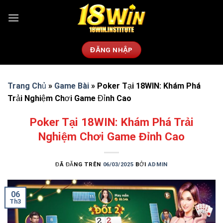
Chuyển
đến
nội
dung
ĐĂNG NHẬP
Trang Chủ
»
Game Bài
»
Poker Tại 18WIN: Khám Phá
Trải Nghiệm Chơi Game Đỉnh Cao
Poker Tại 18WIN: Khám Phá Trải
Nghiệm Chơi Game Đỉnh Cao
ĐÃ ĐĂNG TRÊN
06/03/2025
BỞI
ADMIN
06
Th3